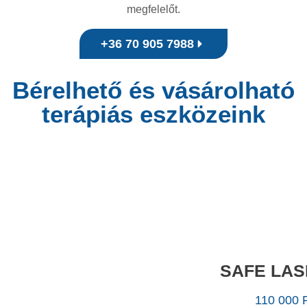
megfelelőt.
+36 70 905 7988
Bérelhető és vásárolható
terápiás eszközeink
SAFE LAS
110 000 F