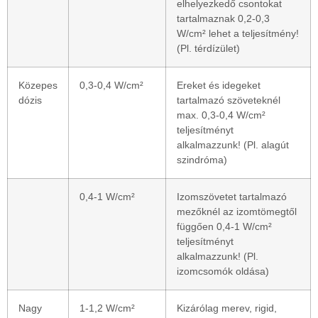
elhelyezkedő csontokat
tartalmaznak 0,2-0,3
W/cm² lehet a teljesítmény!
(Pl. térdízület)
Közepes
0,3-0,4 W/cm²
Ereket és idegeket
dózis
tartalmazó szöveteknél
max. 0,3-0,4 W/cm²
teljesítményt
alkalmazzunk! (Pl. alagút
szindróma)
0,4-1 W/cm²
Izomszövetet tartalmazó
mezőknél az izomtömegtől
függően 0,4-1 W/cm²
teljesítményt
alkalmazzunk! (Pl.
izomcsomók oldása)
Nagy
1-1,2 W/cm²
Kizárólag merev, rigid,