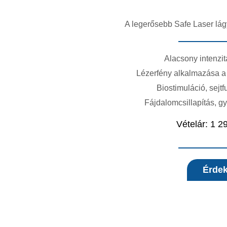
A legerősebb Safe Laser lág
Alacsony intenzit
Lézerfény alkalmazása a
Biostimuláció, sejtf
Fájdalomcsillapítás, g
Vételár: 1 2
Érdek