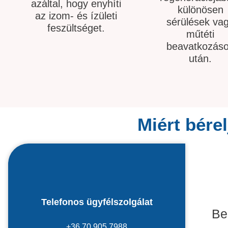
regenerációjáb
azáltal, hogy enyhíti
különösen
az izom- és ízületi
sérülések va
feszültséget.
műtéti
beavatkozás
után.
Miért bére
Telefonos ügyfélszolgálat
Be