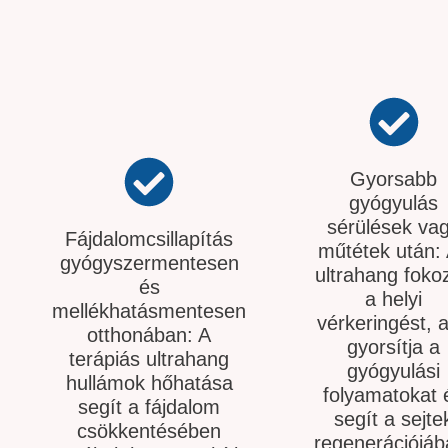
Gyorsabb
gyógyulás
sérülések va
Fájdalomcsillapítás
műtétek után:
gyógyszermentesen
ultrahang foko
és
a helyi
mellékhatásmentesen
vérkeringést, 
otthonában: A
gyorsítja a
terápiás ultrahang
gyógyulási
hullámok hőhatása
folyamatokat 
segít a fájdalom
segít a sejte
csökkentésében