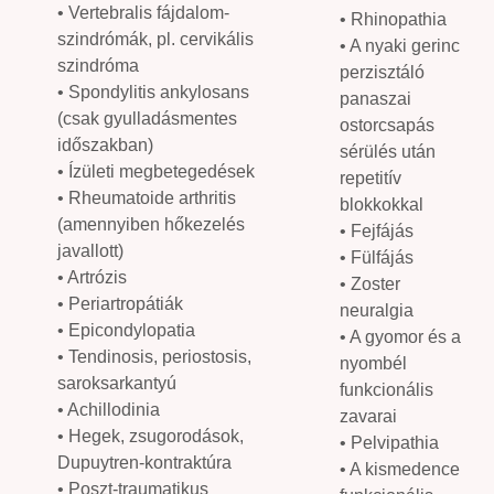
• Vertebralis fájdalom-
• Rhinopathia
szindrómák, pl. cervikális
• A nyaki gerinc
szindróma
perzisztáló
• Spondylitis ankylosans
panaszai
(csak gyulladásmentes
ostorcsapás
időszakban)
sérülés után
• Ízületi megbetegedések
repetitív
• Rheumatoide arthritis
blokkokkal
(amennyiben hőkezelés
• Fejfájás
javallott)
• Fülfájás
• Artrózis
• Zoster
• Periartropátiák
neuralgia
• Epicondylopatia
• A gyomor és a
• Tendinosis, periostosis,
nyombél
saroksarkantyú
funkcionális
• Achillodinia
zavarai
• Hegek, zsugorodások,
• Pelvipathia
Dupuytren-kontraktúra
• A kismedence