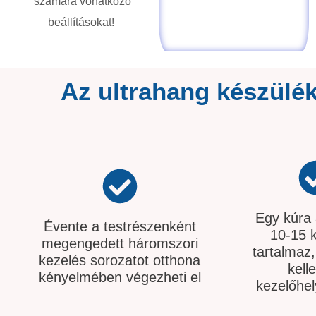
számára vonatkozó
beállításokat!
Az ultrahang készülék
Egy kúra 
Évente a testrészenként
10-15 k
megengedett háromszori
tartalmaz,
kezelés sorozatot otthona
kell
kényelmében végezheti el​
kezelőhel