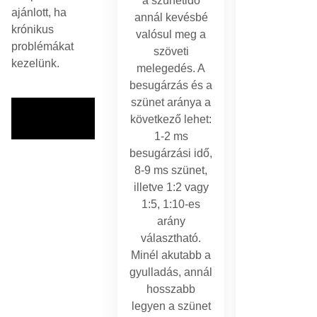
a szünetidő
ajánlott, ha
annál kevésbé
krónikus
valósul meg a
problémákat
szöveti
kezelünk.
melegedés. A
besugárzás és a
szünet aránya a
következő lehet:
1-2 ms
besugárzási idő,
8-9 ms szünet,
illetve 1:2 vagy
1:5, 1:10-es
arány
választható.
Minél akutabb a
gyulladás, annál
hosszabb
legyen a szünet