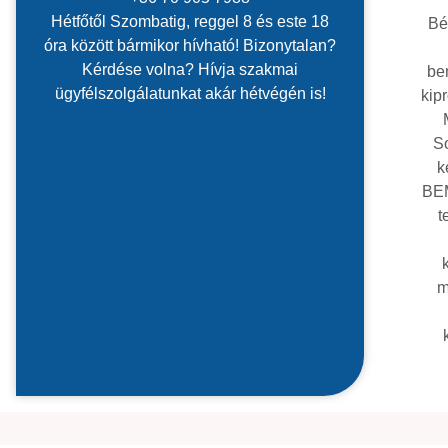
+36 70 905 7988
Hétfőtől Szombatig, reggel 8 és este 18
Bé
óra között bármikor hívható! Bizonytalan?
Kérdése volna? Hívja szakmai
be
ügyfélszolgálatunkat akár hétvégén is!
kip
S
k
BEM
t
m