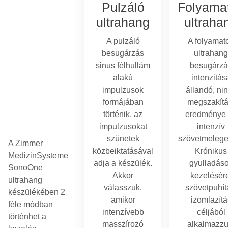
Pulzáló
Folyama
ultrahang
ultraha
A pulzáló
A folyamat
besugárzás
ultrahang
sinus félhullám
besugárzá
alakú
intenzitás
impulzusok
állandó, ni
formájában
megszakítá
történik, az
eredménye
impulzusokat
intenzív
szünetek
szövetmelege
A Zimmer
közbeiktatásával
Krónikus
MedizinSysteme
adja a készülék.
gyulladás
SonoOne
Akkor
kezelésér
ultrahang
válasszuk,
szövetpuhít
készülékében 2
amikor
izomlazítá
féle módban
intenzívebb
céljából
történhet a
masszírozó
alkalmazzu