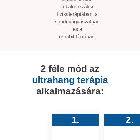
széles körben
alkalmazzák a
fizikoterápiában, a
sportgyógyászatban
és a
rehabilitációban.
2 féle mód az
ultrahang terápia​
alkalmazására:
1.
2.