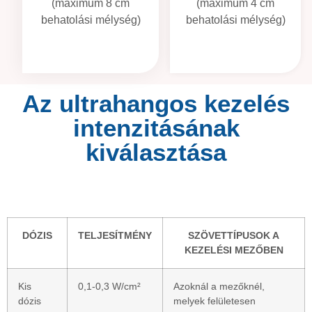
(maximum 4 cm
(maximum 8 cm
behatolási mélység)
behatolási mélység)
Az ultrahangos kezelés
intenzitásának
kiválasztása
DÓZIS
TELJESÍTMÉNY
SZÖVETTÍPUSOK A
KEZELÉSI MEZŐBEN
Kis
0,1-0,3 W/cm²
Azoknál a mezőknél,
dózis
melyek felületesen