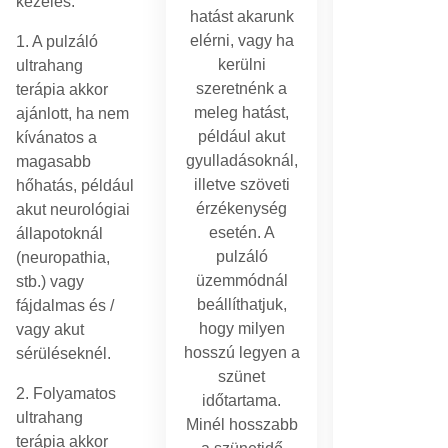
kezelés.
hatást akarunk
1. A pulzáló
elérni, vagy ha
ultrahang
kerülni
terápia akkor
szeretnénk a
ajánlott, ha nem
meleg hatást,
kívánatos a
például akut
magasabb
gyulladásoknál,
hőhatás, például
illetve szöveti
akut neurológiai
érzékenység
állapotoknál
esetén. A
(neuropathia,
pulzáló
stb.) vagy
üzemmódnál
fájdalmas és /
beállíthatjuk,
vagy akut
hogy milyen
sérüléseknél.
hosszú legyen a
szünet
2. Folyamatos
időtartama.
ultrahang
Minél hosszabb
terápia akkor