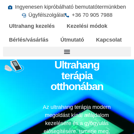
Ingyenesen kipróbálható bemutatótermünkben
Ügyfélszolgálat
+36 70 905 7988
Ultrahang kezelés
Kezelési módok
Bérlés/vásárlás
Útmutató
Kapcsolat
Ultrahang
terápia
otthonában
Az ultrahang terápia modern
megoldást kínál a fájdalom
kezelésére és a gyógyulás
elősegítésére. Ismerje meg,