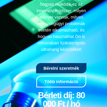
hogyan működik ez az
innovatív módszer, milyen
előnyei vannak, milyen
egészségügyi problémák
esetén alkalmazható, és
hogyan használhat Ön is
otthonában fizikoterápiás
ultrahang készüléket!
Bérelni szeretnék
Több információ
Bérleti díj: 80
000 Ft / hó