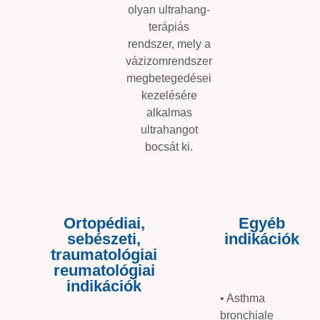
olyan ultrahang-
terápiás
rendszer, mely a
vázizomrendszer
megbetegedései
kezelésére
alkalmas
ultrahangot
bocsát ki.
Ortopédiai,
Egyéb
sebészeti,
indikációk
traumatológiai
reumatológiai
indikációk​
• Asthma
bronchiale