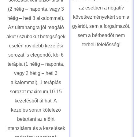
felelősségére teszi, ebben
sorozatot kell bizto- sítani
az esetben a negatív
(2 hétig – naponta, vagy 3
következményekért sem a
hétig – heti 3 alkalommal).
gyártót, sem a forgalmazót,
Az ultrahangra jól reagáló
sem a bérbeadót nem
akut / szubakut betegségek
terheli felelősség!
esetén rövidebb kezelési
sorozat is elegendő, kb. 6
terápia (1 hétig – naponta,
vagy 2 hétig – heti 3
alkalommal). 1 terápiás
sorozat maximum 10-15
kezelésből állhat! A
kezelés során kötelező
betartani az előírt
intenzitásra és a kezelések