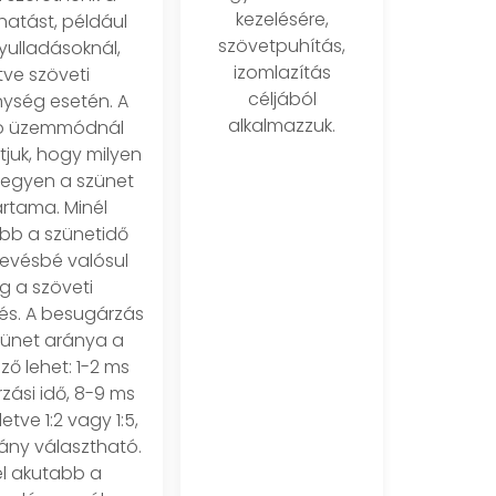
kezelésére,
hatást, például
szövetpuhítás,
yulladásoknál,
izomlazítás
etve szöveti
céljából
nység esetén. A
alkalmazzuk.
ló üzemmódnál
tjuk, hogy milyen
legyen a szünet
artama. Minél
bb a szünetidő
kevésbé valósul
 a szöveti
s. A besugárzás
zünet aránya a
ző lehet: 1-2 ms
zási idő, 8-9 ms
letve 1:2 vagy 1:5,
rány választható.
él akutabb a