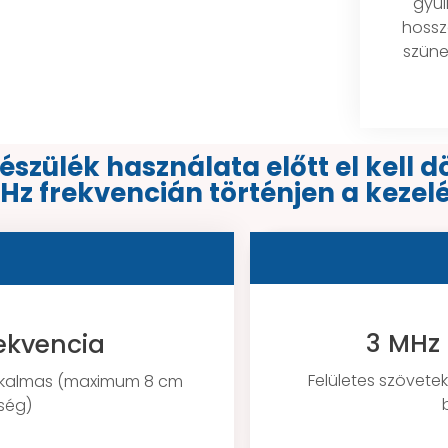
gyul
hossz
szüne
szülék használata előtt el kell d
Hz frekvencián történjen a kezelé
3 MHz 
ekvencia
Felületes szövet
alkalmas (maximum 8 cm
ség)