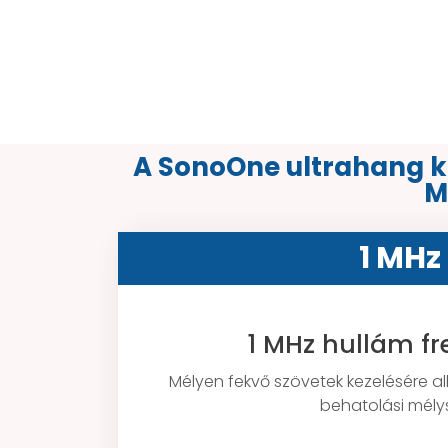
A SonoOne ultrahang ké
M
1 MHz
1 MHz hullám fr
Mélyen fekvő szövetek kezelésére 
behatolási mély