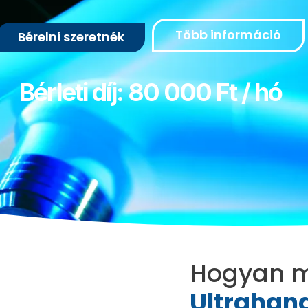
Több információ
Bérelni szeretnék
Bérleti díj: 80 000 Ft / hó
Hogyan m
Ultrahang