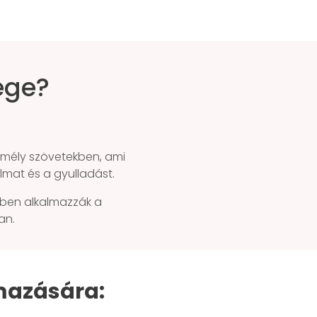
ege?
 mély szövetekben, ami
almat és a gyulladást.
örben alkalmazzák a
an.
mazására: