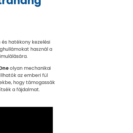
ltrahang
 és hatékony kezelési
ghullámokat használ a
imulálására.
One
olyan mechanikai
lhatók az emberi fül
tekbe, hogy támogassák
tsék a fájdalmat.