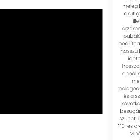
meleg 
akut g
ill
érzéke
pulzá
beállítha
hosszú 
időt
hossza
annál 
meg
melegedé
és a s
követke
besugár
szünet, il
1:10-es a
Min