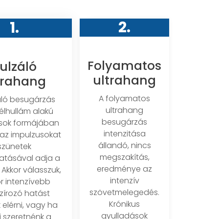
2.
1.
Folyamatos
ulzáló
ultrahang
trahang
A folyamatos
áló besugárzás
ultrahang
félhullám alakú
besugárzás
sok formájában
intenzitása
, az impulzusokat
állandó, nincs
szünetek
megszakítás,
tatásával adja a
eredménye az
 Akkor válasszuk,
intenzív
r intenzívebb
szövetmelegedés.
írozó hatást
Krónikus
 elérni, vagy ha
gyulladások
i szeretnénk a