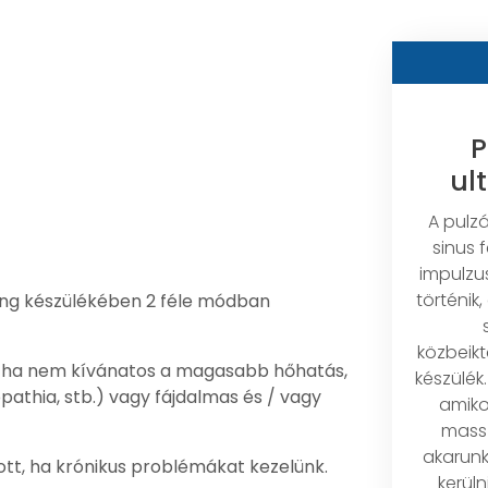
P
ul
A pulz
sinus 
impulzu
történik
ng készülékében 2 féle módban
közbeik
tt, ha nem kívánatos a magasabb hőhatás,
készülék.
pathia, stb.) vagy fájdalmas és / vagy
amiko
massz
akarunk
ott, ha krónikus problémákat kezelünk.
kerüln