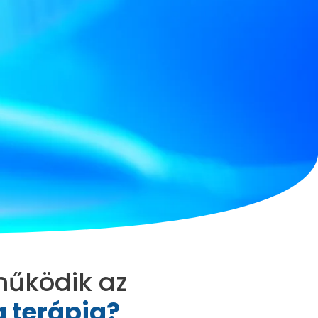
űködik az
 terápia​?