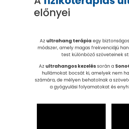
A
fizikoterápiás u
előnyei
Az
ultrahang terápia
egy biztonságos
módszer, amely magas frekvenciájú han
test különböző szöveteinek st
Az
ultrahangos kezelés
során a
Sono
hullámokat bocsát ki, amelyek nem hal
számára, de mélyen behatolnak a szöve
a gyógyulási folyamatokat és enyhí