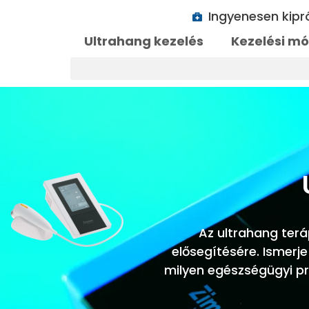
Ingyenesen kip
Ultrahang kezelés
Kezelési m
Az ultrahang ter
elősegítésére. Ismerj
milyen egészségügyi p