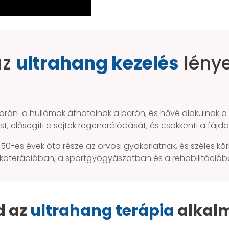
az
ultrahang kezelés
lény
orán a hullámok áthatolnak a bőrön, és hővé alakulnak a
t, elősegíti a sejtek regenerálódását, és csökkenti a fájd
50-es évek óta része az orvosi gyakorlatnak, és széles k
zikoterápiában, a sportgyógyászatban és a rehabilitációb
d az
ultrahang terápia​
alkal