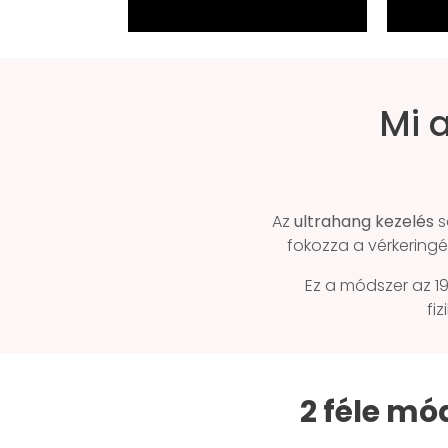
Mi 
Az
ultrahang kezelés
s
fokozza a vérkeringés
Ez a módszer az 19
fi
2 féle mó