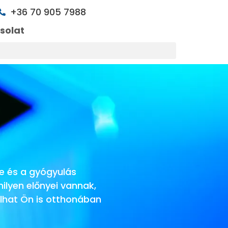
+36 70 905 7988
solat
e és a gyógyulás
ilyen előnyei vannak,
lhat Ön is otthonában