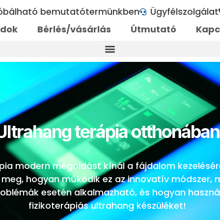
róbálható bemutatótermünkben
Ügyfélszolgálat
ódok
Bérlés/vásárlás
Útmutató
Kapc
Ultrahang terápia otthonában
ápia modern megoldást kínál a fájdalom kezelésér
e meg, hogyan működik ez az innovatív módszer, m
roblémák esetén alkalmazható, és hogyan haszná
fizikoterápiás ultrahang készüléket!