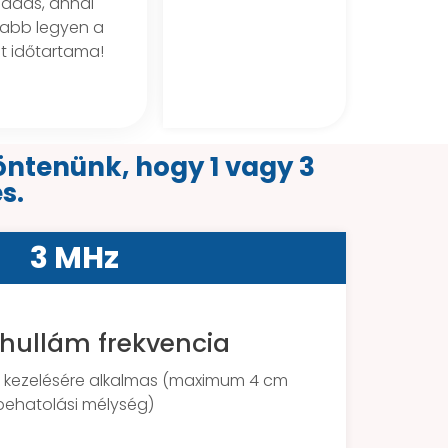
ladás, annál
abb legyen a
t időtartama!
öntenünk, hogy 1 vagy 3
s.
3 MHz
hullám frekvencia
ek kezelésére alkalmas (maximum 4 cm
behatolási mélység)