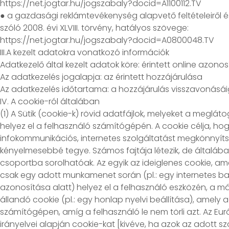
https://net.jogtar.hu/jogszabaly?docid=A1100112.TV
● a gazdasági reklámtevékenység alapvető feltételeiről és
szóló 2008. évi XLVIII. törvény, hatályos szövege:
https://net.jogtar.hu/jogszabaly?docid=A0800048.TV
III.A kezelt adatokra vonatkozó információk
Adatkezelő által kezelt adatok köre: érintett online azonosí
Az adatkezelés jogalapja: az érintett hozzájárulása
Az adatkezelés időtartama: a hozzájárulás visszavonásái
IV. A cookie-ról általában
(1) A Sütik (cookie-k) rövid adatfájlok, melyeket a meglát
helyez el a felhasználó számítógépén. A cookie célja, ho
infokommunikációs, internetes szolgáltatást megkönnyíts
kényelmesebbé tegye. Számos fajtája létezik, de általáb
csoportba sorolhatóak. Az egyik az ideiglenes cookie, am
csak egy adott munkamenet során (pl.: egy internetes ba
azonosítása alatt) helyez el a felhasználó eszközén, a más
állandó cookie (pl.: egy honlap nyelvi beállítása), amely
számítógépen, amíg a felhasználó le nem törli azt. Az Eur
irányelvei alapján cookie-kat [kivéve, ha azok az adott sz