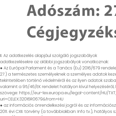
II. Az adatkezelés alapjául szolgáló jogszabályok
adatkezelésekre az alábbi jogszabályok vonatkoznak:
● Az Európai Parlament és a Tanács (Eu) 2016/679 rendelete
27.) a természetes személyeknek a személyes adatok kez
tekintetében történő védelméről és az ilyen adatok szab
valamint a 95/46/EK rendelet hatályon kívül helyezéséről,
szövege: https://eur-lex.europa.eu/legal-content/HU/TXT
uri=CELEX:32016R0679&from=HU
● az információs önrendelkezési jogról és az információ
2011. évi CXII. törvény (a továbbiakban: Info tv.), hatályos