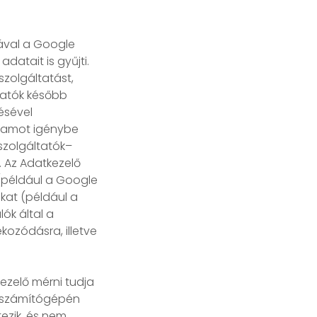
ával a Google
datait is gyűjti.
szolgáltatást,
gatók később
ésével
gramot igénybe
 szolgáltatók–
. Az Adatkezelő
 (például a Google
-kat (például a
ók által a
kozódásra, illetve
ezelő mérni tudja
ó számítógépén
tezik, és nem