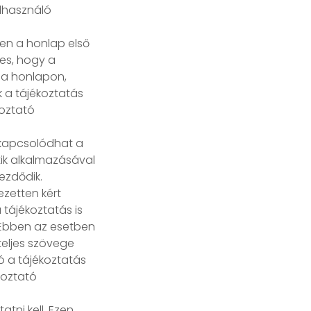
lhasználó
ben a honlap első
ges, hogy a
 a honlapon,
k a tájékoztatás
koztató
s kapcsolódhat a
ik alkalmazásával
ezdődik.
ezetten kért
 tájékoztatás is
 Ebben az esetben
teljes szövege
ó a tájékoztatás
ékoztató
tni kell. Ezen