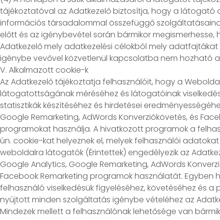
tájékoztatóval az Adatkezelő biztosítja, hogy a látogató
információs társadalommal összefüggő szolgáltatásaina
előtt és az igénybevétel során bármikor megismerhesse, 
Adatkezelő mely adatkezelési célokból mely adatfajtákat k
igénybe vevővel közvetlenül kapcsolatba nem hozható ad
V. Alkalmazott cookie-k
Az Adatkezelő tájékoztatja felhasználóit, hogy a Weboldal
látogatottságának méréséhez és látogatóinak viselkedés
statisztikák készítéséhez és hirdetései eredményességéhe
Google Remarketing, AdWords Konverziókövetés, és Fac
programokat használja. A hivatkozott programok a felh
ún. cookie-kat helyeznek el, melyek felhasználói adatokat
weboldalra látogatók (Érintettek) engedélyezik az Adatke
Google Analytics, Google Remarketing, AdWords Konverzi
Facebook Remarketing programok használatát. Egyben h
felhasználó viselkedésük figyeléséhez, követéséhez és a 
nyújtott minden szolgáltatás igénybe vételéhez az Adatke
Mindezek mellett a felhasználónak lehetősége van bármik