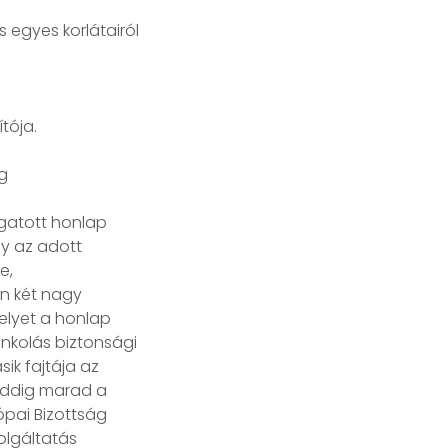
 egyes korlátairól
tója.
g
ogatott honlap
gy az adott
e,
an két nagy
elyet a honlap
nkolás biztonsági
ik fajtája az
 addig marad a
ópai Bizottság
olgáltatás