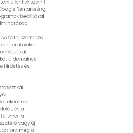
ni a lentiek szerint.
 Google Remarketing,
gramok beállításai
elmi hatóság
lső féltől származó
ói interakciókat.
nformációkat
-kat a domainek
e Hirdetés és
atisztikái
yai
 főként arról
dalát, és a
felismeri a
sszatérő vagy új
utat tett meg a