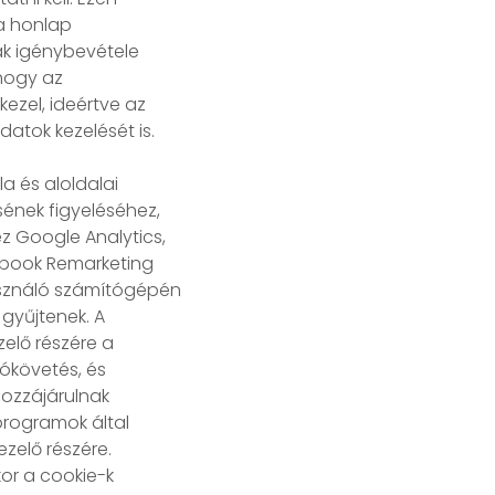
 a honlap
k igénybevétele
hogy az
ezel, ideértve az
atok kezelését is.
a és aloldalai
ének figyeléséhez,
z Google Analytics,
ebook Remarketing
asználó számítógépén
 gyűjtenek. A
zelő részére a
ókövetés, és
ozzájárulnak
programok által
zelő részére.
or a cookie-k