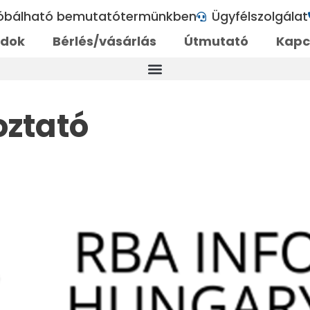
róbálható bemutatótermünkben
Ügyfélszolgálat
ódok
Bérlés/vásárlás
Útmutató
Kapc
oztató