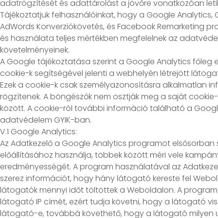
adatrögzítését és adattárolást a jövőre vonatkozóan letilta
Tájékoztatjuk felhasználóinkat, hogy a Google Analytics,
AdWords Konverziókövetés, és Facebook Remarketing pro
és használata teljes mértékben megfelelnek az adatvéd
követelményeinek.
A Google tájékoztatása szerint a Google Analytics főleg e
cookie-k segítségével jelenti a webhelyén létrejött látogat
Ezek a cookie-k csak személyazonosításra alkalmatlan i
rögzítenek. A böngészők nem osztják meg a saját cookie
között. A cookie-ról további információ található a Googl
adatvédelem GYIK-ban.
V.1 Google Analytics:
Az Adatkezelő a Google Analytics programot elsősorban st
előállításához használja, többek között méri vele kampán
eredményességét. A program használatával az Adatkezelő
szerez információt, hogy hány látogató kereste fel Webol
látogatók mennyi időt töltöttek a Weboldalon. A program 
látogató IP címét, ezért tudja követni, hogy a látogató vi
látogató-e, továbbá követhető, hogy a látogató milyen 