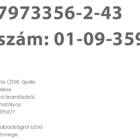
 (2016. április
elése
ad áramlásáról,
 hatályos
/PDF/?
szabadságról szóló
 szövege: