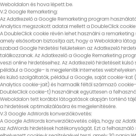
Weboldalon és hova lépett be.
V.2 Google Remarketing:
Az Adatkezelő a Google Remarketing program használat
Analytics megszokott adatai mellett a DoubleClick cookie a
A DoubleClick cookie révén lehet használni a remarketing 
amely elsősorban biztosítja azt, hogy a Weboldalra láto
szabad Google hirdetési felületeken az Adatkezelő hirdet
találkozzanak. Az Adatkezelő a Google Remarketing pro
veszi online hirdetéseihez. Az Adatkezelő hirdetéseit külső
például a Google– is megjelenítik internetes webhelyeken
és külső szolgáltatók, például a Google, saját cookie-kat
Analytics cookie-jait) és harmadik féltől származó cookie
DoubleClick cookie-t) használnak együttesen a felhasznál
Weboldalon tett korábbi látogatások alapján történő tájé
a hirdetések optimalizálására és megjelenítésére.
V.3 Google AdWords konverziókövetés:
A Google AdWords konverziókövetés célja, hogy az Adatk
az AdWords hirdetések hatékonyságát. Ezt a felhasznál
elhelyezett cookie-k segítségével teszi, amely 30 napig lé