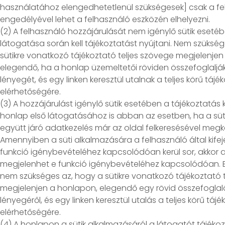
használatához elengedhetetlenül szükségesek] csak a fe
engedélyével lehet a felhasználó eszközén elhelyezni.
(2) A felhasználó hozzájárulását nem igénylő sütik eseté
látogatása során kell tájékoztatást nyújtani. Nem szüksé
sütikre vonatkozó tájékoztató teljes szövege megjelenjen
elegendő, ha a honlap üzemeltetői röviden összefoglaljá
lényegét, és egy linken keresztül utalnak a teljes körű tájé
elérhetőségére.
(3) A hozzájárulást igénylő sütik esetében a tájékoztatá
honlap első látogatásához is abban az esetben, ha a süt
együtt járó adatkezelés már az oldal felkeresésével megk
Amennyiben a süti alkalmazására a felhasználó által kifej
funkció igénybevételéhez kapcsolódóan kerül sor, akkor a
megjelenhet e funkció igénybevételéhez kapcsolódóan.
nem szükséges az, hogy a sütikre vonatkozó tájékoztató 
megjelenjen a honlapon, elegendő egy rövid összefoglal
lényegéről, és egy linken keresztül utalás a teljes körű táj
elérhetőségére.
(4) A honlapon a sütik alkalmazásáról a látogatót tájékozta